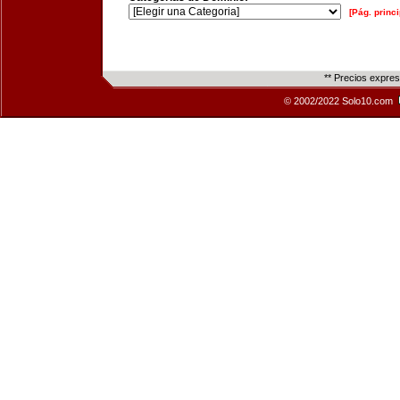
[Pág. princi
** Precios expre
© 2002/2022 Solo10.com