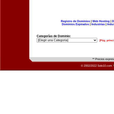
Registro de Dominios
|
Web Hosting
|
D
Dominios Expirados
|
Industrias
|
Indu
Categorías de Dominio:
[Pág. princi
** Precios expre
© 2002/2022 Solo10.com