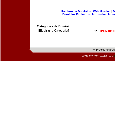
Registro de Dominios
|
Web Hosting
|
D
Dominios Expirados
|
Industrias
|
Indu
Categorías de Dominio:
[Pág. princi
** Precios expre
© 2002/2022 Solo10.com