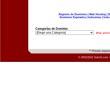
Registro de Dominios
|
Web Hosting
|
D
Dominios Expirados
|
Industrias
|
Indu
Categorías de Dominio:
[Pág. princi
** Precios expre
© 2002/2022 Solo10.com