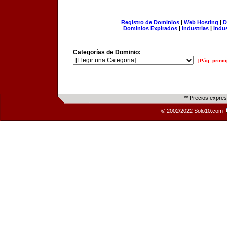
Registro de Dominios
|
Web Hosting
|
D
Dominios Expirados
|
Industrias
|
Indu
Categorías de Dominio:
[Pág. princi
** Precios expre
© 2002/2022 Solo10.com