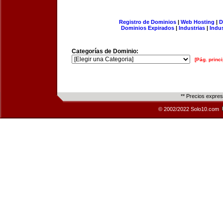
Registro de Dominios
|
Web Hosting
|
D
Dominios Expirados
|
Industrias
|
Indu
Categorías de Dominio:
[Pág. princi
** Precios expre
© 2002/2022 Solo10.com