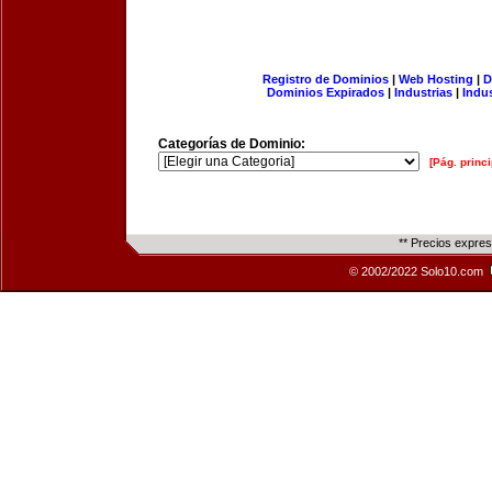
Registro de Dominios
|
Web Hosting
|
D
Dominios Expirados
|
Industrias
|
Indu
Categorías de Dominio:
[Pág. princi
** Precios expre
© 2002/2022 Solo10.com