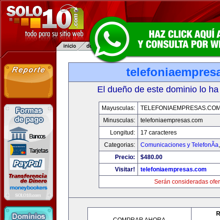
telefoniaempres
El dueño de este dominio lo ha
Mayusculas:
TELEFONIAEMPRESAS.CO
Minusculas:
telefoniaempresas.com
Longitud:
17 caracteres
Categorias:
Comunicaciones y TelefonÃ­a
Precio:
$480.00
Visitar!
telefoniaempresas.com
Serán consideradas ofer
R