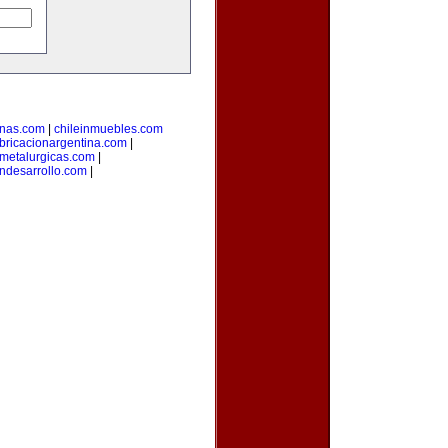
inas.com
|
chileinmuebles.com
bricacionargentina.com
|
smetalurgicas.com
|
ndesarrollo.com
|