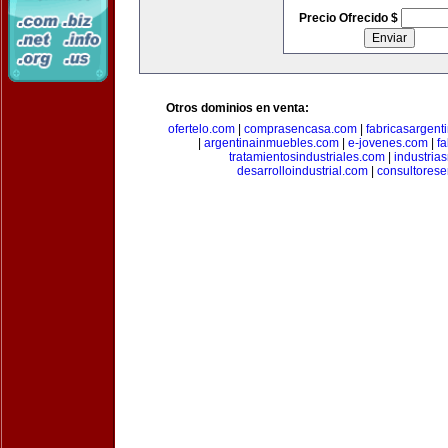
Precio Ofrecido $
Otros dominios en venta:
ofertelo.com
|
comprasencasa.com
|
fabricasargent
|
argentinainmuebles.com
|
e-jovenes.com
|
fa
tratamientosindustriales.com
|
industria
desarrolloindustrial.com
|
consultorese