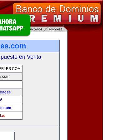
les.com
 puesto en Venta
EBLES.COM
s.com
edades
a!
es.com
tas