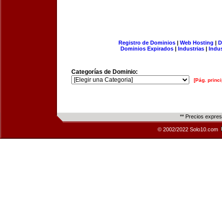
Registro de Dominios
|
Web Hosting
|
D
Dominios Expirados
|
Industrias
|
Indu
Categorías de Dominio:
[Pág. princi
** Precios expre
© 2002/2022 Solo10.com