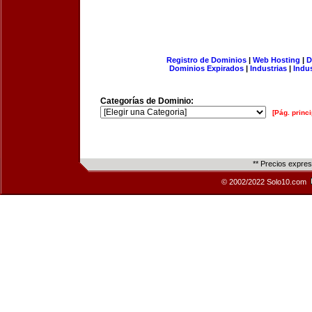
Registro de Dominios
|
Web Hosting
|
D
Dominios Expirados
|
Industrias
|
Indu
Categorías de Dominio:
[Pág. princi
** Precios expre
© 2002/2022 Solo10.com