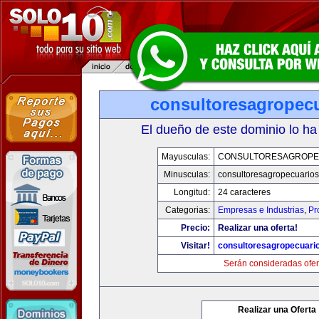
consultoresagropec
El dueño de este dominio lo ha
Mayusculas:
CONSULTORESAGROPE
Minusculas:
consultoresagropecuario
Longitud:
24 caracteres
Categorias:
Empresas e Industrias
,
Pr
Precio:
Realizar una oferta!
Visitar!
consultoresagropecuari
Serán consideradas ofer
Realizar una Oferta