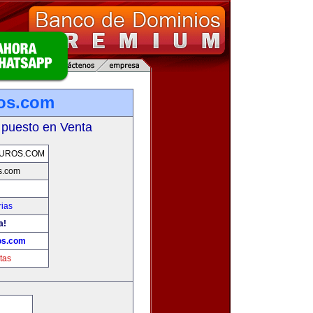
os.com
 puesto en Venta
UROS.COM
s.com
rias
a!
os.com
tas