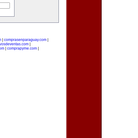
m
|
comprasenparaguay.com
|
ivosdeventas.com
|
com
|
comprapyme.com
|