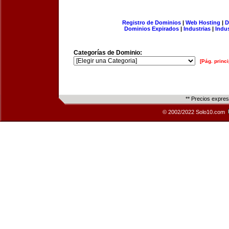
Registro de Dominios
|
Web Hosting
|
D
Dominios Expirados
|
Industrias
|
Indu
Categorías de Dominio:
[Pág. princi
** Precios expre
© 2002/2022 Solo10.com