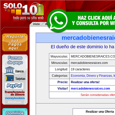
mercadobienesrai
El dueño de este dominio lo ha
Mayusculas:
MERCADOBIENESRAICES.C
Minusculas:
mercadobienesraices.com
Longitud:
19 caracteres
Categorias:
Economia, Dinero y Finanzas
,
Precio:
Realizar una oferta!
Visitar!
mercadobienesraices.com
Serán consideradas ofer
Realizar una Oferta