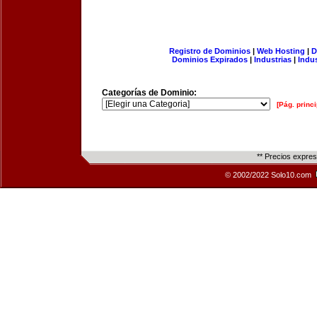
Registro de Dominios
|
Web Hosting
|
D
Dominios Expirados
|
Industrias
|
Indu
Categorías de Dominio:
[Pág. princi
** Precios expre
© 2002/2022 Solo10.com