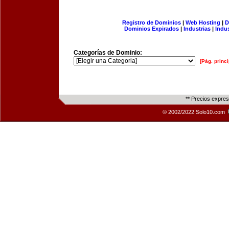
Registro de Dominios
|
Web Hosting
|
D
Dominios Expirados
|
Industrias
|
Indu
Categorías de Dominio:
[Pág. princi
** Precios expre
© 2002/2022 Solo10.com