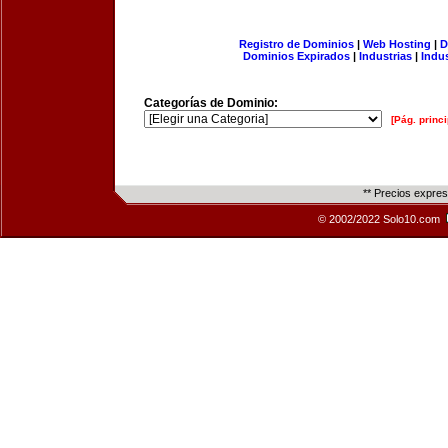
Registro de Dominios
|
Web Hosting
|
D
Dominios Expirados
|
Industrias
|
Indu
Categorías de Dominio:
[Pág. princi
** Precios expre
© 2002/2022 Solo10.com