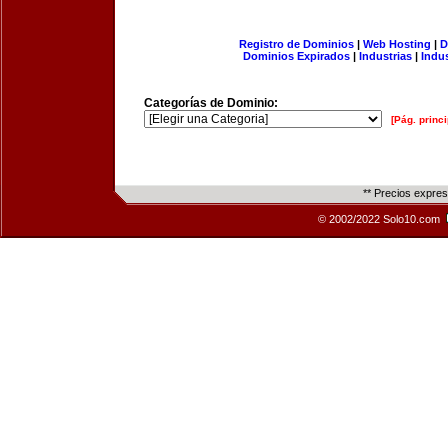
Registro de Dominios
|
Web Hosting
|
D
Dominios Expirados
|
Industrias
|
Indu
Categorías de Dominio:
[Pág. princi
** Precios expre
© 2002/2022 Solo10.com