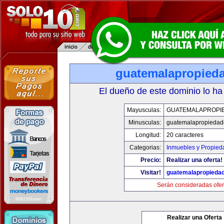
guatemalapropied
El dueño de este dominio lo ha
Mayusculas:
GUATEMALAPROPI
Minusculas:
guatemalapropiedad
Longitud:
20 caracteres
Categorias:
Inmuebles y Propied
Precio:
Realizar una oferta!
Visitar!
guatemalapropieda
Serán consideradas ofer
Realizar una Oferta