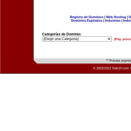
Registro de Dominios
|
Web Hosting
|
D
Dominios Expirados
|
Industrias
|
Indu
Categorías de Dominio:
[Pág. princi
** Precios expre
© 2002/2022 Solo10.com