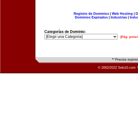
Registro de Dominios
|
Web Hosting
|
D
Dominios Expirados
|
Industrias
|
Indu
Categorías de Dominio:
[Pág. princi
** Precios expre
© 2002/2022 Solo10.com