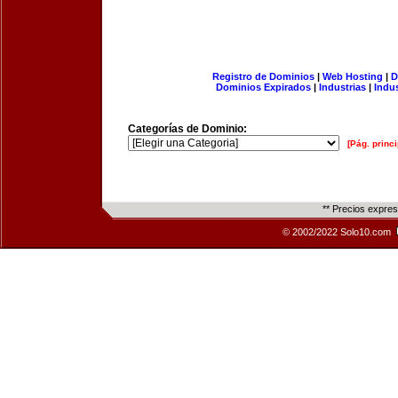
Registro de Dominios
|
Web Hosting
|
D
Dominios Expirados
|
Industrias
|
Indu
Categorías de Dominio:
[Pág. princi
** Precios expre
© 2002/2022 Solo10.com