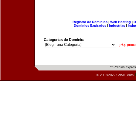
Registro de Dominios
|
Web Hosting
|
D
Dominios Expirados
|
Industrias
|
Indu
Categorías de Dominio:
[Pág. princi
** Precios expre
© 2002/2022 Solo10.com