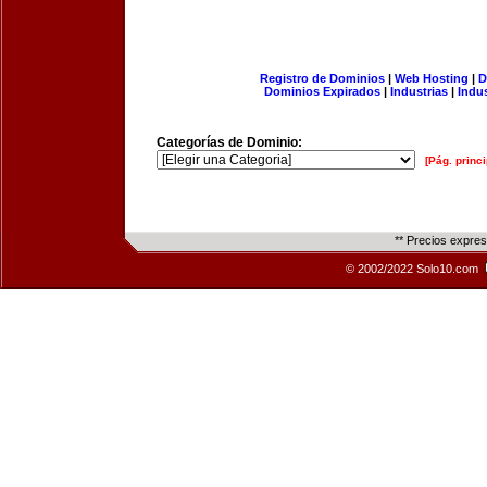
Registro de Dominios
|
Web Hosting
|
D
Dominios Expirados
|
Industrias
|
Indu
Categorías de Dominio:
[Pág. princi
** Precios expre
© 2002/2022 Solo10.com