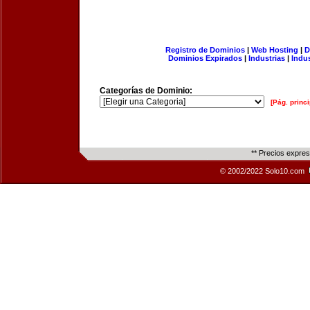
Registro de Dominios
|
Web Hosting
|
D
Dominios Expirados
|
Industrias
|
Indu
Categorías de Dominio:
[Pág. princi
** Precios expre
© 2002/2022 Solo10.com