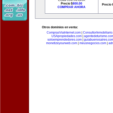
COMPRAR AHORA
Precio $
800.00
Precio 
COMPRAR AHORA
Otros dominios en venta:
ComprasViaInternet.com
|
ConsultorInmobiliari
USApropiedades.com
|
agentedeturismo.co
soloemprendedores.com
|
guiabuenosaires.co
monetizeyourweb.com
|
meusnegocios.com
|
adm