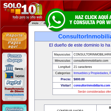
ConsultorInmobili
El dueño de este dominio lo ha
Mayusculas:
CONSULTORINMOBILIARI
Minusculas:
consultorinmobiliario.com
Longitud:
21 caracteres
Categorias:
Inmuebles y Propiedades
,
P
Precio:
$800.00
Visitar!
consultorinmobiliario.com
Serán consideradas ofer
R