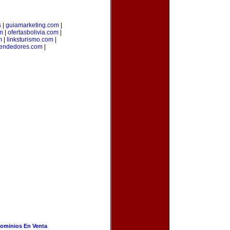
s
|
guiamarketing.com
|
m
|
ofertasbolivia.com
|
m
|
linksturismo.com
|
endedores.com
|
ominios En Venta