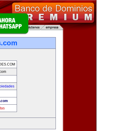
s.com
DES.COM
.com
opiedades
s.com
tas