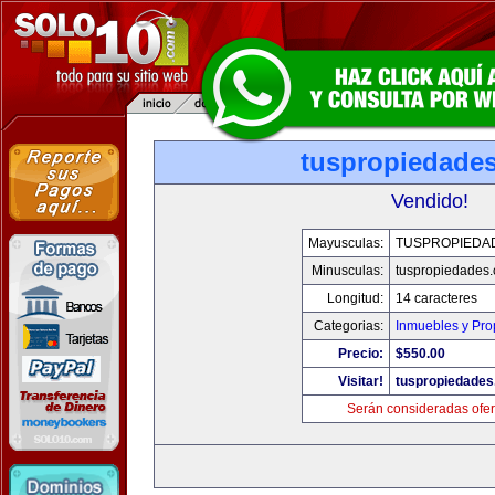
tuspropiedade
Vendido!
Mayusculas:
TUSPROPIEDA
Minusculas:
tuspropiedades
Longitud:
14 caracteres
Categorias:
Inmuebles y Pr
Precio:
$550.00
Visitar!
tuspropiedade
Serán consideradas ofer