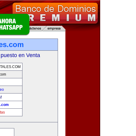
les.com
 puesto en Venta
TALES.COM
.com
leo
!
s.com
tas