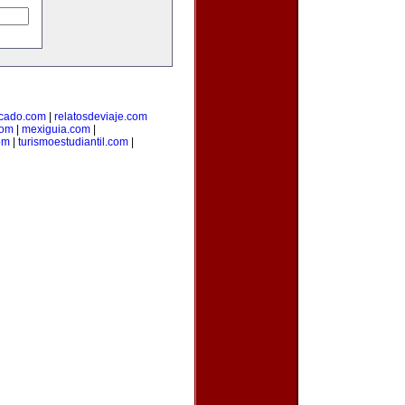
cado.com
|
relatosdeviaje.com
com
|
mexiguia.com
|
om
|
turismoestudiantil.com
|