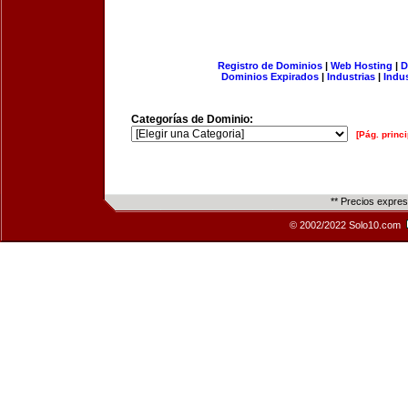
Registro de Dominios
|
Web Hosting
|
D
Dominios Expirados
|
Industrias
|
Indu
Categorías de Dominio:
[Pág. princi
** Precios expre
© 2002/2022 Solo10.com