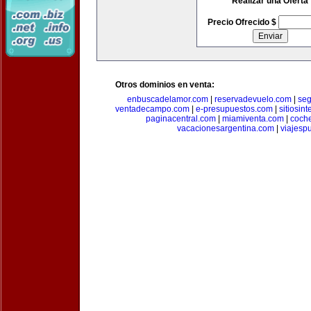
Realizar una Oferta
Precio Ofrecido $
Otros dominios en venta:
enbuscadelamor.com
|
reservadevuelo.com
|
se
ventadecampo.com
|
e-presupuestos.com
|
sitiosin
paginacentral.com
|
miamiventa.com
|
coch
vacacionesargentina.com
|
viajesp