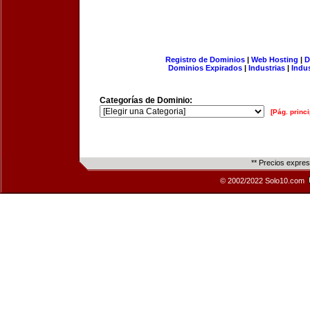
Registro de Dominios
|
Web Hosting
|
D
Dominios Expirados
|
Industrias
|
Indu
Categorías de Dominio:
[Pág. princi
** Precios expre
© 2002/2022 Solo10.com