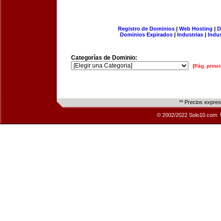
Registro de Dominios
|
Web Hosting
|
D
Dominios Expirados
|
Industrias
|
Indu
Categorías de Dominio:
[Pág. princi
** Precios expre
© 2002/2022 Solo10.com