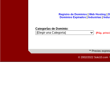
Registro de Dominios
|
Web Hosting
|
D
Dominios Expirados
|
Industrias
|
Indu
Categorías de Dominio:
[Pág. princi
** Precios expre
© 2002/2022 Solo10.com