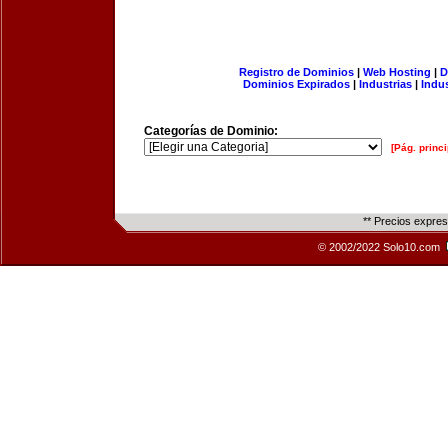
Registro de Dominios
|
Web Hosting
|
D
Dominios Expirados
|
Industrias
|
Indu
Categorías de Dominio:
[Pág. princi
** Precios expre
© 2002/2022 Solo10.com