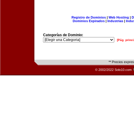
Registro de Dominios
|
Web Hosting
|
D
Dominios Expirados
|
Industrias
|
Indu
Categorías de Dominio:
[Pág. princi
** Precios expre
© 2002/2022 Solo10.com