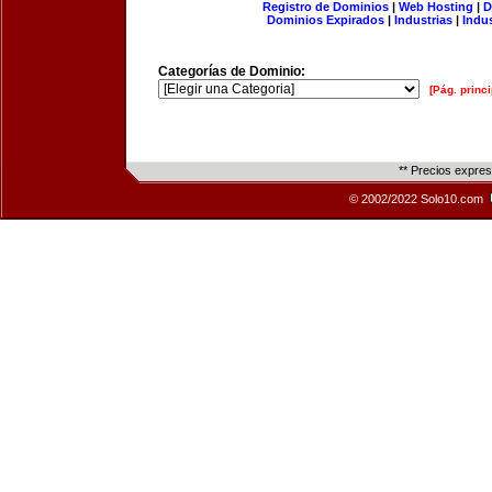
Registro de Dominios
|
Web Hosting
|
D
Dominios Expirados
|
Industrias
|
Indu
Categorías de Dominio:
[Pág. princi
** Precios expre
© 2002/2022 Solo10.com