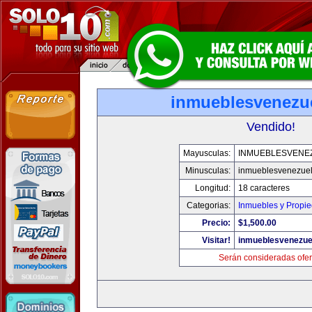
inmueblesvenezu
Vendido!
Mayusculas:
INMUEBLESVENE
Minusculas:
inmueblesvenezue
Longitud:
18 caracteres
Categorias:
Inmuebles y Propi
Precio:
$1,500.00
Visitar!
inmueblesvenezue
Serán consideradas ofer