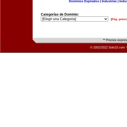
Dominios Expirados
|
Industrias
|
Indu
Categorías de Dominio:
[Pág. princi
** Precios expre
© 2002/2022 Solo10.com