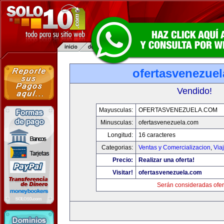
ofertasvenezue
Vendido!
Mayusculas:
OFERTASVENEZUELA.COM
Minusculas:
ofertasvenezuela.com
Longitud:
16 caracteres
Categorias:
Ventas y Comercializacion
,
Via
Precio:
Realizar una oferta!
Visitar!
ofertasvenezuela.com
Serán consideradas ofer