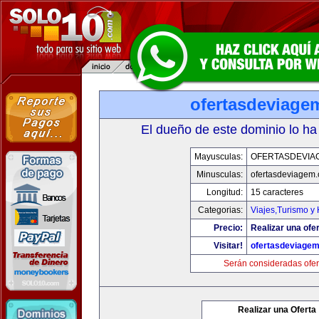
ofertasdeviage
El dueño de este dominio lo ha
Mayusculas:
OFERTASDEVIA
Minusculas:
ofertasdeviagem
Longitud:
15 caracteres
Categorias:
Viajes,Turismo y
Precio:
Realizar una ofer
Visitar!
ofertasdeviage
Serán consideradas ofer
Realizar una Oferta