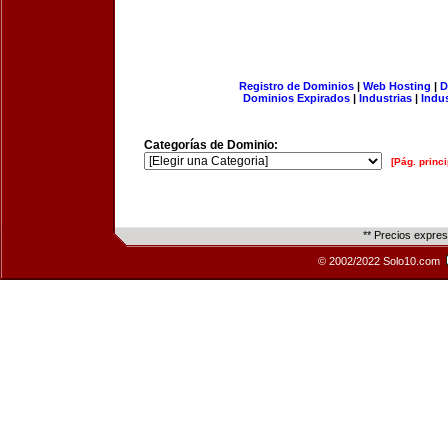
Registro de Dominios
|
Web Hosting
|
D
Dominios Expirados
|
Industrias
|
Indu
Categorías de Dominio:
[Pág. princi
** Precios expre
© 2002/2022 Solo10.com