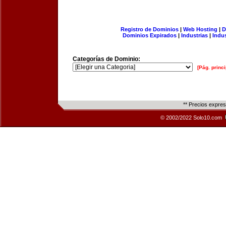
Registro de Dominios
|
Web Hosting
|
D
Dominios Expirados
|
Industrias
|
Indu
Categorías de Dominio:
[Pág. princi
** Precios expre
© 2002/2022 Solo10.com