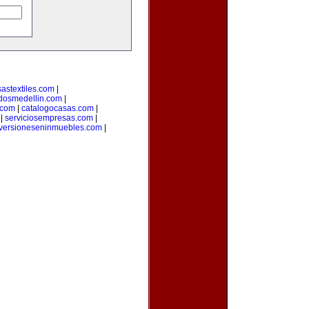
astextiles.com
|
adosmedellin.com
|
.com
|
catalogocasas.com
|
|
serviciosempresas.com
|
versioneseninmuebles.com
|