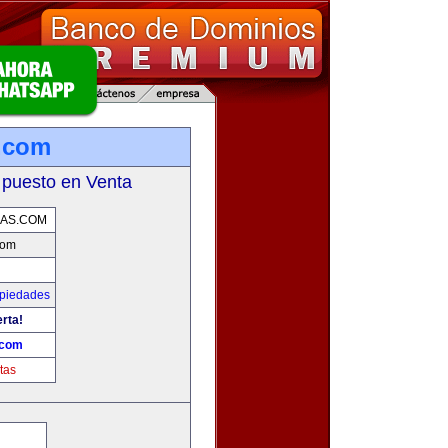
.com
 puesto en Venta
AS.COM
com
opiedades
erta!
.com
tas