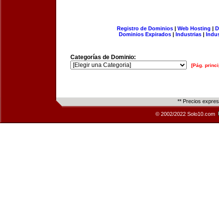
Registro de Dominios
|
Web Hosting
|
D
Dominios Expirados
|
Industrias
|
Indu
Categorías de Dominio:
[Pág. princi
** Precios expre
© 2002/2022 Solo10.com