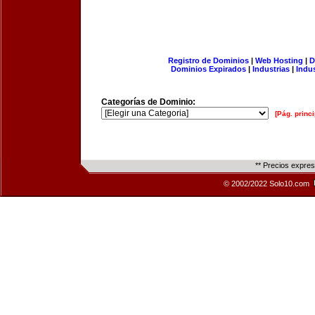
Registro de Dominios
|
Web Hosting
|
D
Dominios Expirados
|
Industrias
|
Indu
Categorías de Dominio:
[Pág. princi
** Precios expre
© 2002/2022 Solo10.com