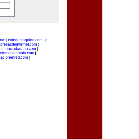
com
|
cafedemaquina.com
|
e-
presasdeinternet.com
|
pinionciudadana.com
|
mientocolombia.com
|
macionenred.com
|