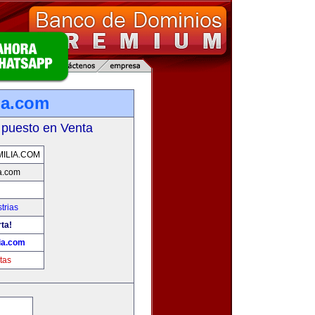
ia.com
 puesto en Venta
ILIA.COM
a.com
trias
ta!
ia.com
tas