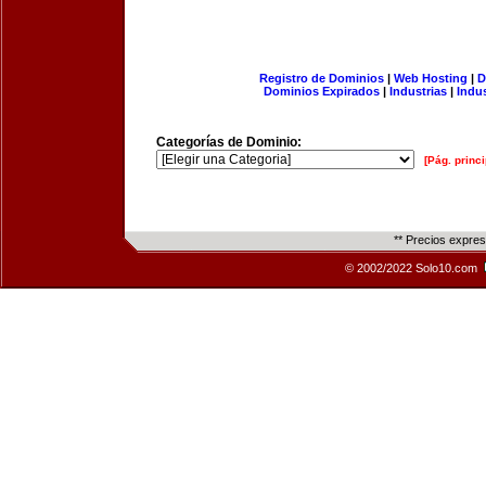
Registro de Dominios
|
Web Hosting
|
D
Dominios Expirados
|
Industrias
|
Indu
Categorías de Dominio:
[Pág. princi
** Precios expre
© 2002/2022 Solo10.com