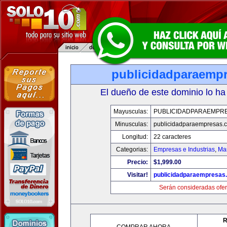
publicidadparaemp
El dueño de este dominio lo ha
Mayusculas:
PUBLICIDADPARAEMPR
Minusculas:
publicidadparaempresas.
Longitud:
22 caracteres
Categorias:
Empresas e Industrias
,
Mar
Precio:
$1,999.00
Visitar!
publicidadparaempresas
Serán consideradas ofer
R