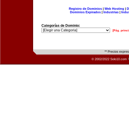
Registro de Dominios
|
Web Hosting
|
D
Dominios Expirados
|
Industrias
|
Indu
Categorías de Dominio:
[Pág. princi
** Precios expre
© 2002/2022 Solo10.com