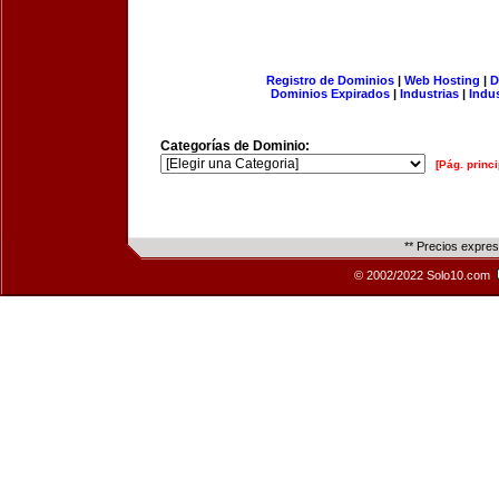
Registro de Dominios
|
Web Hosting
|
D
Dominios Expirados
|
Industrias
|
Indu
Categorías de Dominio:
[Pág. princi
** Precios expre
© 2002/2022 Solo10.com