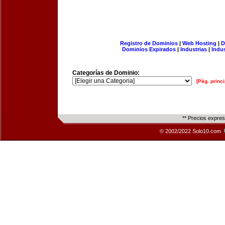
Registro de Dominios
|
Web Hosting
|
D
Dominios Expirados
|
Industrias
|
Indu
Categorías de Dominio:
[Pág. princi
** Precios expre
© 2002/2022 Solo10.com