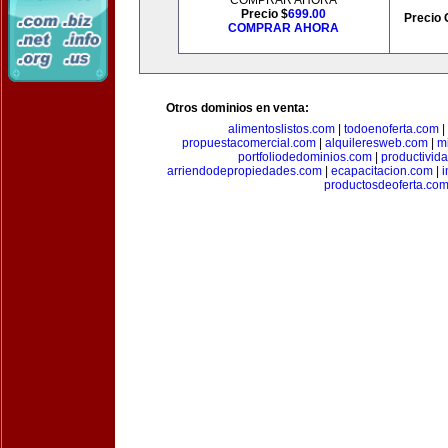
COMPRAR AHORA
Precio $
699.00
Precio 
COMPRAR AHORA
Otros dominios en venta:
alimentoslistos.com
|
todoenoferta.com
|
propuestacomercial.com
|
alquileresweb.com
|
m
portfoliodedominios.com
|
productivid
arriendodepropiedades.com
|
ecapacitacion.com
|
i
productosdeoferta.co