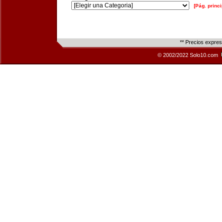
[Pág. princi
** Precios expre
© 2002/2022 Solo10.com