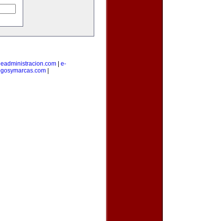
|
eadministracion.com
|
e-
ogosymarcas.com
|