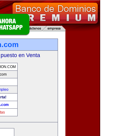
n.com
 puesto en Venta
ION.COM
.com
mpleo
rta!
n.com
tas