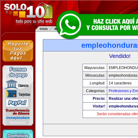
empleohondura
Vendido!
Mayusculas:
EMPLEOHONDU
Minusculas:
empleohonduras
Longitud:
14 caracteres
Categorias:
Profesiones y E
Precio:
Realizar una ofe
Visitar!
empleohondura
Serán consideradas ofer