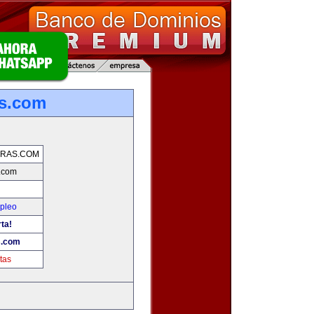
s.com
RAS.COM
.com
mpleo
rta!
s.com
tas