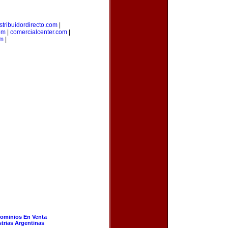
stribuidordirecto.com
|
om
|
comercialcenter.com
|
m
|
ominios En Venta
strias Argentinas