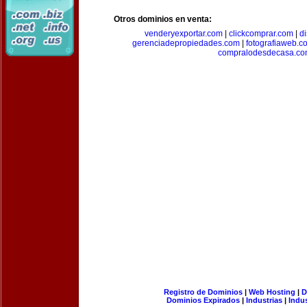
Otros dominios en venta:
venderyexportar.com
|
clickcomprar.com
|
di
gerenciadepropiedades.com
|
fotografiaweb.c
compralodesdecasa.co
Registro de Dominios
|
Web Hosting
|
D
Dominios Expirados
|
Industrias
|
Indu