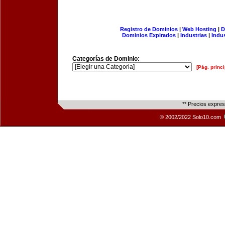
Registro de Dominios
|
Web Hosting
|
D
Dominios Expirados
|
Industrias
|
Indu
Categorías de Dominio:
[Pág. princi
** Precios expre
© 2002/2022 Solo10.com