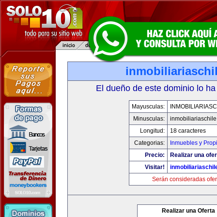
inmobiliariasch
El dueño de este dominio lo ha
Mayusculas:
INMOBILIARIAS
Minusculas:
inmobiliariaschil
Longitud:
18 caracteres
Categorias:
Inmuebles y Prop
Precio:
Realizar una ofer
Visitar!
inmobiliariaschi
Serán consideradas ofer
Realizar una Oferta