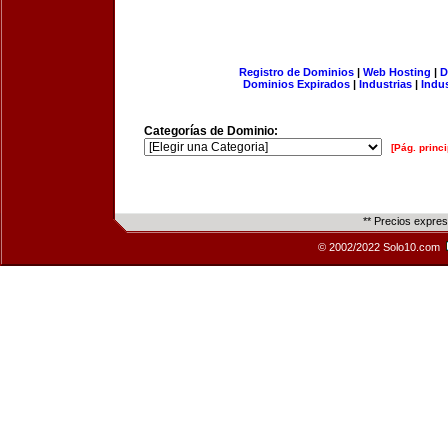
Registro de Dominios
|
Web Hosting
|
D
Dominios Expirados
|
Industrias
|
Indu
Categorías de Dominio:
[Pág. princi
** Precios expre
© 2002/2022 Solo10.com