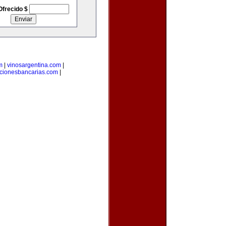
Ofrecido $
m
|
vinosargentina.com
|
cionesbancarias.com
|