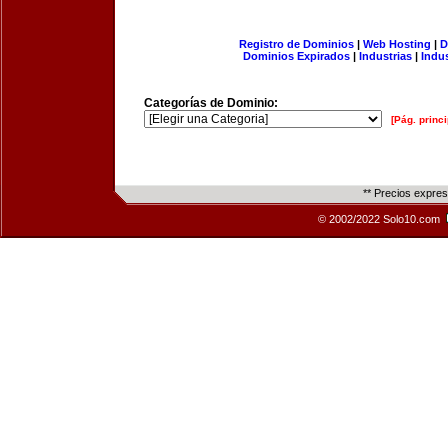
Registro de Dominios
|
Web Hosting
|
D
Dominios Expirados
|
Industrias
|
Indu
Categorías de Dominio:
[Pág. princi
** Precios expre
© 2002/2022 Solo10.com