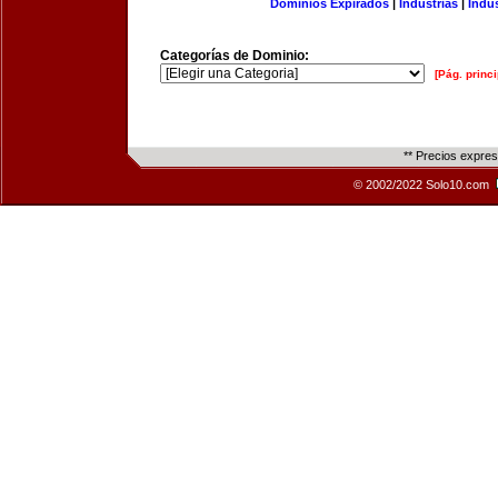
Dominios Expirados
|
Industrias
|
Indu
Categorías de Dominio:
[Pág. princi
** Precios expre
© 2002/2022 Solo10.com